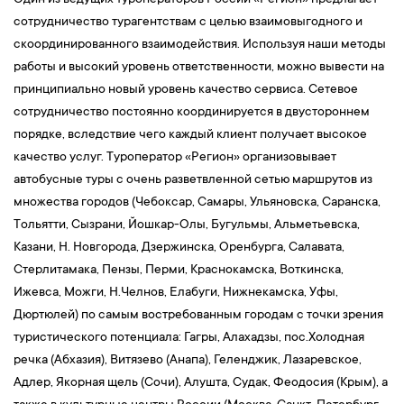
Один из ведущих туроператоров России «Регион» предлагает
сотрудничество турагентствам с целью взаимовыгодного и
скоординированного взаимодействия. Используя наши методы
работы и высокий уровень ответственности, можно вывести на
принципиально новый уровень качество сервиса. Сетевое
сотрудничество постоянно координируется в двустороннем
порядке, вследствие чего каждый клиент получает высокое
качество услуг. Туроператор «Регион» организовывает
автобусные туры с очень разветвленной сетью маршрутов из
множества городов (Чебоксар, Самары, Ульяновска, Саранска,
Тольятти, Сызрани, Йошкар-Олы, Бугульмы, Альметьевска,
Казани, Н. Новгорода, Дзержинска, Оренбурга, Салавата,
Стерлитамака, Пензы, Перми, Краснокамска, Воткинска,
Ижевса, Можги, Н.Челнов, Елабуги, Нижнекамска, Уфы,
Дюртюлей) по самым востребованным городам с точки зрения
туристического потенциала: Гагры, Алахадзы, пос.Холодная
речка (Абхазия), Витязево (Анапа), Геленджик, Лазаревское,
Адлер, Якорная щель (Сочи), Алушта, Судак, Феодосия (Крым), а